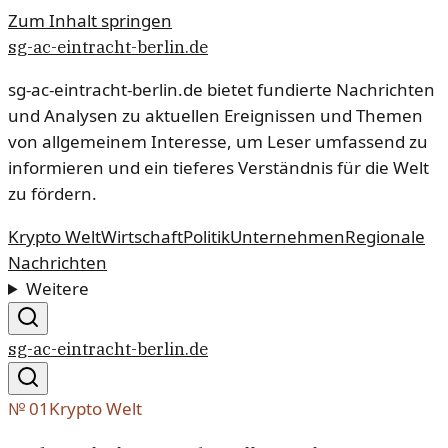
Zum Inhalt springen
sg-ac-eintracht-berlin.de
sg-ac-eintracht-berlin.de bietet fundierte Nachrichten
und Analysen zu aktuellen Ereignissen und Themen
von allgemeinem Interesse, um Leser umfassend zu
informieren und ein tieferes Verständnis für die Welt
zu fördern.
Krypto Welt
Wirtschaft
Politik
Unternehmen
Regionale
Nachrichten
Weitere
sg-ac-eintracht-berlin.de
№
01
Krypto Welt