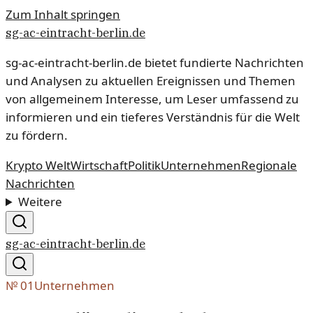
Zum Inhalt springen
sg-ac-eintracht-berlin.de
sg-ac-eintracht-berlin.de bietet fundierte Nachrichten
und Analysen zu aktuellen Ereignissen und Themen
von allgemeinem Interesse, um Leser umfassend zu
informieren und ein tieferes Verständnis für die Welt
zu fördern.
Krypto Welt
Wirtschaft
Politik
Unternehmen
Regionale
Nachrichten
Weitere
sg-ac-eintracht-berlin.de
№
01
Unternehmen