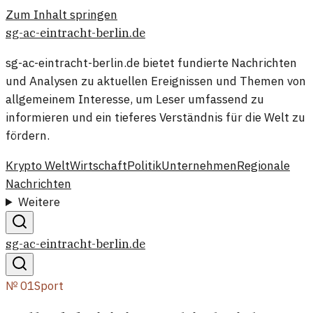
Zum Inhalt springen
sg-ac-eintracht-berlin.de
sg-ac-eintracht-berlin.de bietet fundierte Nachrichten
und Analysen zu aktuellen Ereignissen und Themen von
allgemeinem Interesse, um Leser umfassend zu
informieren und ein tieferes Verständnis für die Welt zu
fördern.
Krypto Welt
Wirtschaft
Politik
Unternehmen
Regionale
Nachrichten
Weitere
sg-ac-eintracht-berlin.de
№
01
Sport